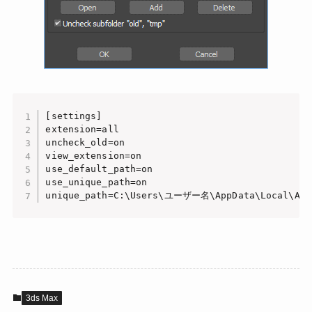
[settings]

extension=all

uncheck_old=on

view_extension=on

use_default_path=on

use_unique_path=on

3ds Max