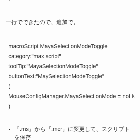
一行でできたので、追加で。
macroScript MayaSelectionModeToggle

category:"max script"

toolTip:"MayaSelectionModeToggle"

buttonText:"MaySelectionModeToggle"

(

MouseConfigManager.MayaSelectionMode = not Mo
)
『.ms』から『.mcr』に変更して、スクリプト
を保存