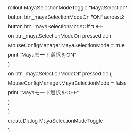
rollout MayaSelectionModeToggle "MayaSelectionMod
button btn_mayaSelectionModeOn "ON" across:2

button btn_mayaSelectionModeOff "OFF"

on btn_mayaSelectionModeOn pressed do (

MouseConfigManager.MayaSelectionMode = true

print "Mayaモード選択をON"

)

on btn_mayaSelectionModeOff pressed do (

MouseConfigManager.MayaSelectionMode = false

print "Mayaモード選択をOFF"

)

)

createDialog MayaSelectionModeToggle

)