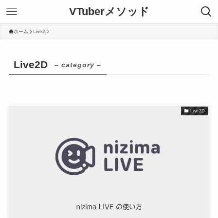
VTuberメソッド
ホーム
Live2D
Live2D
– category –
Live2D