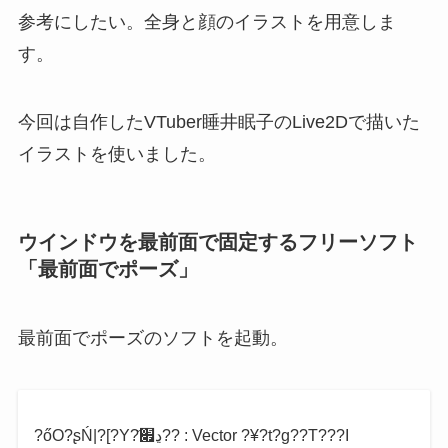
参考にしたい。全身と顔のイラストを用意しま
す。
今回は自作したVTuber睡井眠子のLive2Dで描いた
イラストを使いました。
ウインドウを最前面で固定するフリーソフト
「最前面でポーズ」
最前面でポーズのソフトを起動。
?őO?ʂŃ|?[?Y?̏ڍ׏?? : Vector ?¥?t?g??T???I