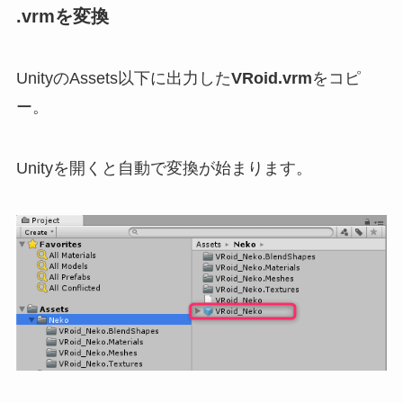
.vrmを変換
UnityのAssets以下に出力した
VRoid.vrm
をコピ
ー。
Unityを開くと自動で変換が始まります。