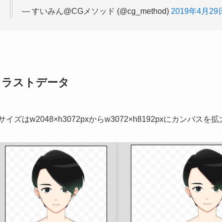
— すいみん@CGメソッド (@cg_method)
2019年4月29
イラストデータ
サイズはw2048×h3072pxからw3072×h8192pxにカンバス