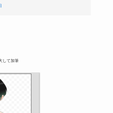
日
を拡大して加筆