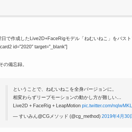
2日で作成したLive2D+FaceRigモデル「ねむいねこ」を
[card2 id=”2020″ target=”_blank”]
その備忘録。
ということで、ねむいねこを全身バージョンに。
相変わらずリープモーションの動かし方が難しい…
Live2D + FaceRig + LeapMotion
pic.twitter.com/nqlwM
— すいみん@CGメソッド (@cg_method)
2019年4月30