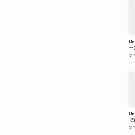
U
ー
U
で