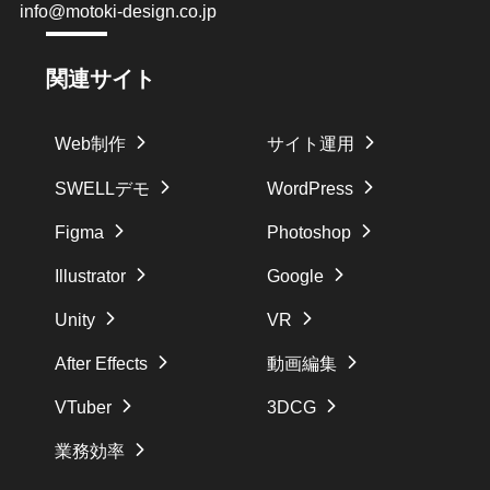
info@motoki-design.co.jp
関連サイト
Web制作
サイト運用
SWELLデモ
WordPress
Figma
Photoshop
Illustrator
Google
Unity
VR
After Effects
動画編集
VTuber
3DCG
業務効率