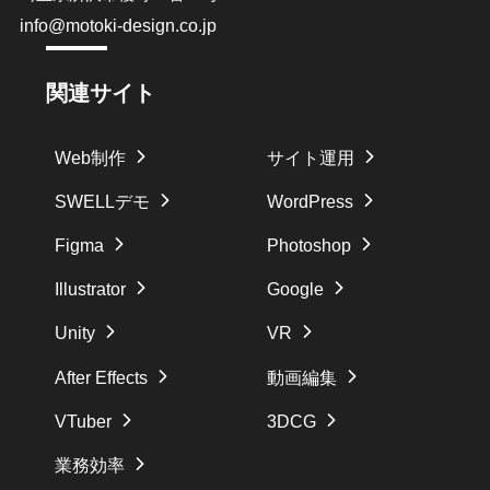
info@motoki-design.co.jp
関連サイト
Web制作
サイト運用
SWELLデモ
WordPress
Figma
Photoshop
Illustrator
Google
Unity
VR
After Effects
動画編集
VTuber
3DCG
業務効率