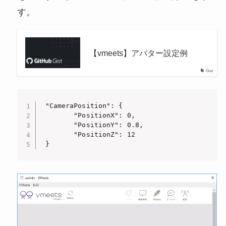
す。
【vmeets】アバター設定例
Gist
 "CameraPosition": {

        "PositionX": 0,

        "PositionY": 0.8,

        "PositionZ": 12

 }