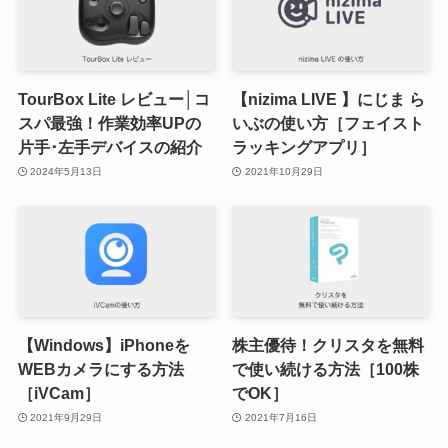
TourBox Lite レビュー│コ
【nizima LIVE 】にじま ら
スパ最強！作業効率UPの
いぶの使い方［フェイスト
片手･左手デバイスの紹介
ラッキングアプリ］
2024年5月13日
2021年10月29日
【Windows】iPhoneを
株主優待！クリスタを無料
WEBカメラにする方法
で使い続ける方法［100株
［iVCam］
でOK］
2021年9月29日
2021年7月16日