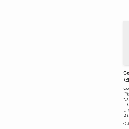
G
だ
G
で
た
（
しま
え