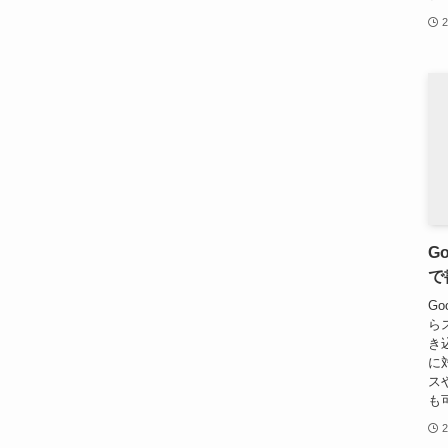
G
で
Go
ら
き
に
ス
も