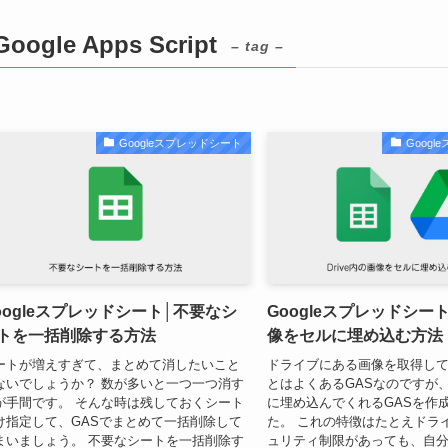
Google Apps Script
– tag –
Googleスプレッドシート
Goog
oogleスプレッドシート│不要なシ
Googleスプレッドシート│
トを一括削除する方法
像をセルに埋め込む方法
ートが増えすぎて、まとめて消したいこと
ドライブにある画像を取得し
ないでしょうか？ 数が多いと一つ一つ消す
とはよくあるGASなのですが
が手間です。 そんな時は残しておくシート
に埋め込んでくれるGASを作
け指定して、GASでまとめて一括削除して
た。 これの特徴はたとえドラ
まいましょう。 不要なシートを一括削除す
ュリティ制限があっても、自