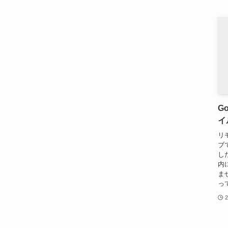
G
イ
リ
ブ
し
内
ま
っ