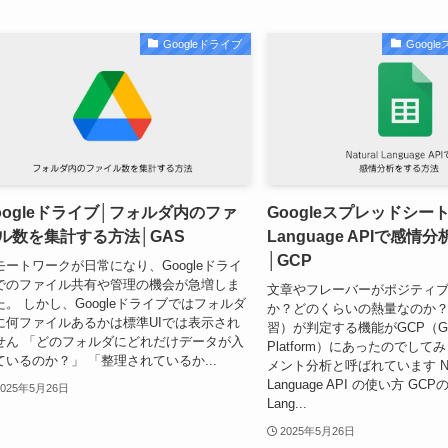
Googleドライブ
Goog
oogleドライブ│フォルダ内のファ
Googleスプレッドシート│N
ル数を集計する方法│GAS
Language APIで感
│GCP
モートワークが日常になり、Googleドライ
でのファイル共有や管理の機会が急増しま
文章やフレーバーがポジティ
た。 しかし、Googleドライブではフォルダ
か？どのくらいの熱量なのか？ 
に何ファイルあるかは標準UIでは表示され
習）が判定する機能がGCP（Goog
せん 「どのフォルダにどれだけデータが入
Platform）にあったのでして
ているのか？」 「整理されているか...
メント分析と呼ばれています Nat
Language API の使い方 GCPのA
2025年5月26日
Lang...
2025年5月26日