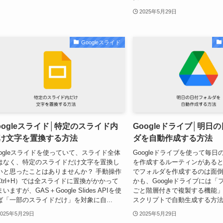
2025年5月29日
Googleスライド
oogleスライド│特定のスライド内
Googleドライブ│明日
け文字を置換する方法
ダを自動作成する方法
oogleスライドを使っていて、スライド全体
Googleドライブを使って毎
はなく、特定のスライドだけ文字を置換し
を作成するルーティンがある
いと思ったことはありませんか？ 手動操作
でフォルダを作成するのは面倒
Ctrl+H）では全スライドに置換がかかって
かも、Googleドライブには
いますが、GAS＋Google Slides APIを使
ごと階層付きで複製する機能
ば「一部のスライドだけ」を対象に自...
スクリプトで自動生成する方法を
2025年5月29日
2025年5月29日