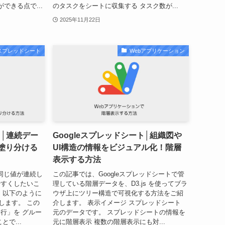
できる点で...
のタスクをシートに収集する タスク数が...
2025年11月22日
leスプレッドシート
Webアプリケーション
ト│連続デー
Googleスプレッドシート│組織図や
塗り分ける
UI構造の情報をビジュアル化！階層
表示する方法
「同じ値が連続し
この記事では、Googleスプレッドシートで管
やすくしたいこ
理している階層データを、D3.js を使ってブラ
、以下のように
ウザ上にツリー構造で可視化する方法をご紹
します。 この
介します。 表示イメージ スプレッドシート
行」を グルー
元のデータです。 スプレッドシートの情報を
で...
元に階層表示 複数の階層表示にも対...