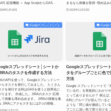
AS 拡張機能 ＞ App ScriptからGAS...
きるなら画像を取得･埋め込みが
2026年1月18日
2025年11月23日
Googleスプレッドシート
Goog
oogleスプレッドシート│シートか
Googleスプレッドシー
JIRAのタスクを作成する方法
タをグループごとに色で
方法
IRAのAPIを使って、Googleスプレッドシー
からタスクを発行してみました。 たくさん
Google スプレッドシートで
スクを発行する時はGASを使うと効率化に
ている行」を視覚的にわかり
がります。 作成した。JIRAのタスク 応用
とってありませんか？ 例えば
して画像も埋め込めます。 JIRAの情報を集
A列にグループが並んでいると
る JIRAにアクセスするには3つの情報...
ような「同じ値が連続している
プごとに淡い色で塗り分ける こと
2025年11月21日