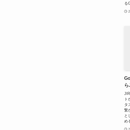
るG
G
ら
J
ト
タ
繋
と
め