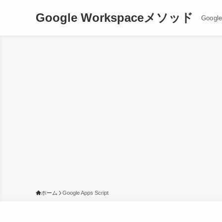
Google Workspaceメソッド
Goog
ホーム
Google Apps Script