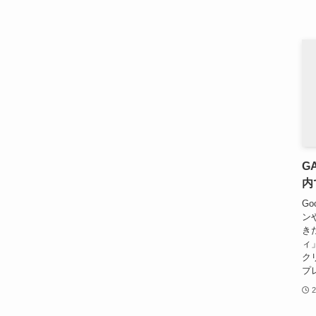
G
内
Go
ン
き
ィ
ク
プ