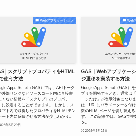
Webアプリケーション
We
AS│スクリプトプロパティをHTML
GAS｜Webアプリケー
で使う方法
ジ遷移を実装する方法
ogle Apps Script（GAS）では、APIトーク
Google Apps Script（GAS
や外部リンクなどソースコード内に直接書
プリを開発するとき、通常は「1
たくない情報を「スクリプトのプロパテ
ージだけ」が表示対象になりま
」に設定することができます。 しかし、ス
は、URLにパラメーターを付
リプト内で取得したプロパティをHTMLテン
数のHTMLページを切り替え
レート内に反映させる方法が少しわかり...
す。 この記事では、GASで複
を...
2025年5月29日
2025年5月26日