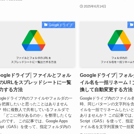
2025年6月14日
Googleドライブ
oogleドライブ│ファイルとフォル
Googleドライブ│フォ
のURLをスプレッドシートに一覧
イル名を一括リネーム！
力する方法
換して自動変更する方法
oogleドライブ内のファイルやフォルダの一
Googleドライブ内のファイ
を把握したいと思ったことはありません
時、同じパターンの文字列を
？ 特に複数人で共有しているフォルダで
イルを一括でリネームしたい
、「どこに何があるのか」を整理したくな
ありませんか？ この記事では、Goo
のです。 この記事では、Google Apps
Script（GAS）を使って、
cript（GAS）を使って、指定フォルダ内の
ァイル名を文字列置換で一括変更
.