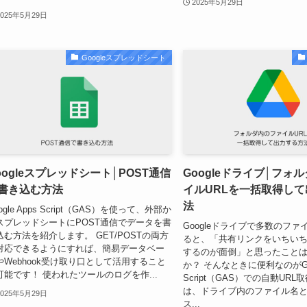
2025年5月29日
2025年5月29日
Googleスプレッドシート
oogleスプレッドシート│POST通信
Googleドライブ│フォ
書き込む方法
イルURLを一括取得し
法
ogle Apps Script（GAS）を使って、外部か
スプレッドシートにPOST通信でデータを書
Googleドライブで多数のフ
込む方法を紹介します。 GET/POSTの両方
ると、「共有リンクをいちい
対応できるようにすれば、簡易データベー
するのが面倒」と思ったこと
やWebhook受け取り口として活用すること
か？ そんなときに便利なのがGoog
可能です！ 使われたツールのログを作...
Script（GAS）での自動UR
は、ドライブ内のファイル名と
2025年5月29日
ス...