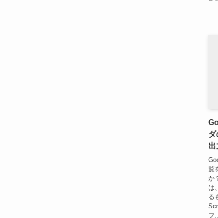
G
ダ
出
G
覧
か
は
るも
S
フ..