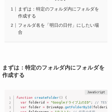
まずは：特定のフォルダ内にフォルダを
作成する
フォルダ名を「明日の日付」にしたい場
合
まずは：特定のフォルダ内にフォルダを
作成する
function
createFolder
(
)
{
var
 folderid 
=
"Googleドライブ上のID"
;
// TES
var
 folder 
=
 DriveApp
.
getFolderById
(
folderid
)
var
 foldername 
=
"テスト"
;
// 任意の名前