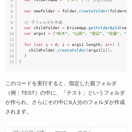
var
 newfolder 
=
 folder
.
createFolder
(
foldernam
// 子フォルダを作成
var
 childFolder 
=
 DriveApp
.
getFolderById
(
newf
var
 args1 
=
[
"鈴木"
,
"山田"
,
"渡辺"
,
"佐藤"
,
"高
for
(
var
 i 
=
0
;
 i 
<
 args1
.
length
;
 i
++
)
{
    childFolder
.
createFolder
(
args1
[
i
]
)
;
}
}
このコードを実行すると、指定した親フォルダ
（例：TEST）の中に、「テスト」というフォルダ
が作られ、さらにその中に6人分のフォルダが作成
されます。