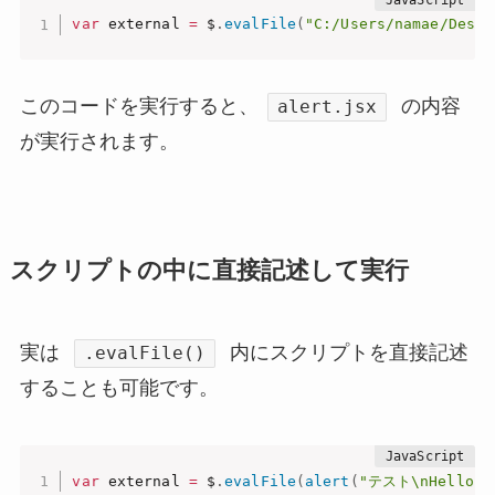
var
 external 
=
 $
.
evalFile
(
"C:/Users/namae/Deskt
このコードを実行すると、
の内容
alert.jsx
が実行されます。
スクリプトの中に直接記述して実行
実は
内にスクリプトを直接記述
.evalFile()
することも可能です。
var
 external 
=
 $
.
evalFile
(
alert
(
"テスト\nHello W