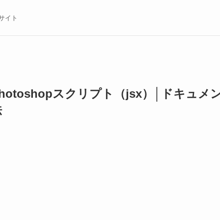
術サイト
Photoshopスクリプト（jsx）│ドキ
法