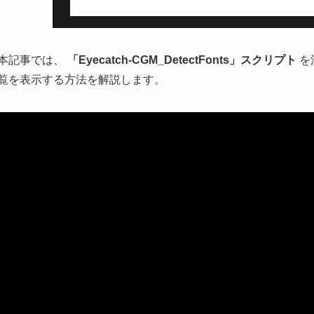
本記事では、
「Eyecatch-CGM_DetectFonts」スクリプト
を
覧を表示する方法を解説します。