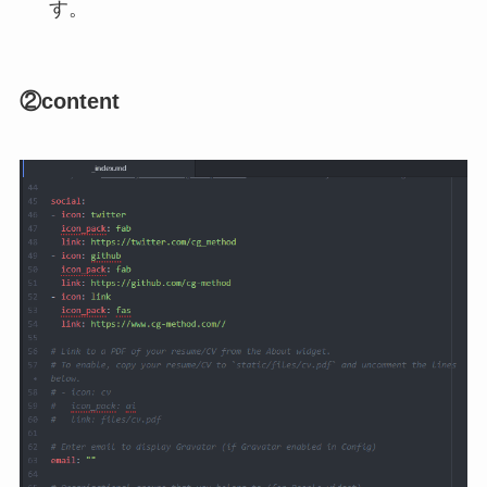
す。
②content